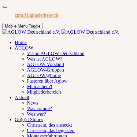
zum Mitgliederbereich
Mobile Menu Toggle
Home
AGLOW
Vision AGLOW Deutschland
Was ist AGLOW?
AGLOW-Vorstand
AGLOW-Gruppen
AGLOW@home
Pastoren über Aglow
Mitmachen?!
Mitgliederbereich
Aktuell
News
Was kommt?
Was war?
Go(o)d Stories
Christsein, das ansteckt
Christsein, das begeistert
Montagserfahrungen