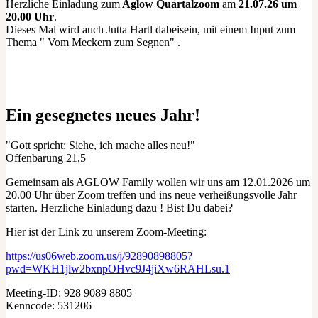
Herzliche Einladung zum
Aglow Quartalzoom
am
21.07.26 um
20.00 Uhr
.
Dieses Mal wird auch Jutta Hartl dabeisein, mit einem Input zum
Thema " Vom Meckern zum Segnen" .
Ein gesegnetes neues Jahr!
"Gott spricht: Siehe, ich mache alles neu!"
Offenbarung 21,5
Gemeinsam als AGLOW Family wollen wir uns am 12.01.2026 um
20.00 Uhr über Zoom treffen und ins neue verheißungsvolle Jahr
starten. Herzliche Einladung dazu ! Bist Du dabei?
Hier ist der Link zu unserem Zoom-Meeting:
https://us06web.zoom.us/j/92890898805?
pwd=WKH1jlw2bxnpOHvc9J4jiXw6RAHLsu.1
Meeting-ID: 928 9089 8805
Kenncode: 531206