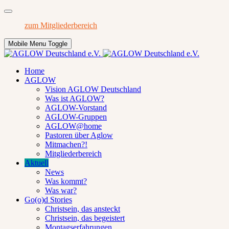
zum Mitgliederbereich
Mobile Menu Toggle
Home
AGLOW
Vision AGLOW Deutschland
Was ist AGLOW?
AGLOW-Vorstand
AGLOW-Gruppen
AGLOW@home
Pastoren über Aglow
Mitmachen?!
Mitgliederbereich
Aktuell
News
Was kommt?
Was war?
Go(o)d Stories
Christsein, das ansteckt
Christsein, das begeistert
Montagserfahrungen