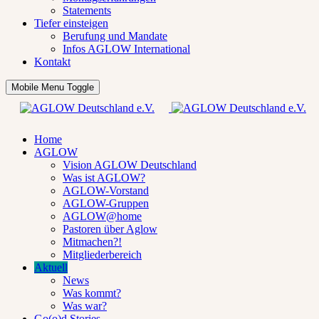
Statements
Tiefer einsteigen
Berufung und Mandate
Infos AGLOW International
Kontakt
Mobile Menu Toggle
Home
AGLOW
Vision AGLOW Deutschland
Was ist AGLOW?
AGLOW-Vorstand
AGLOW-Gruppen
AGLOW@home
Pastoren über Aglow
Mitmachen?!
Mitgliederbereich
Aktuell
News
Was kommt?
Was war?
Go(o)d Stories