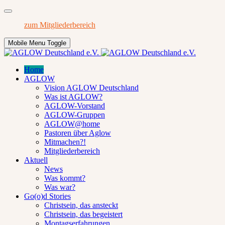
zum Mitgliederbereich
Mobile Menu Toggle
Home
AGLOW
Vision AGLOW Deutschland
Was ist AGLOW?
AGLOW-Vorstand
AGLOW-Gruppen
AGLOW@home
Pastoren über Aglow
Mitmachen?!
Mitgliederbereich
Aktuell
News
Was kommt?
Was war?
Go(o)d Stories
Christsein, das ansteckt
Christsein, das begeistert
Montagserfahrungen