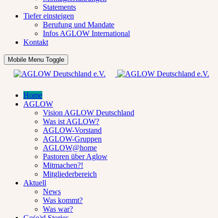
Statements
Tiefer einsteigen
Berufung und Mandate
Infos AGLOW International
Kontakt
Mobile Menu Toggle
Home
AGLOW
Vision AGLOW Deutschland
Was ist AGLOW?
AGLOW-Vorstand
AGLOW-Gruppen
AGLOW@home
Pastoren über Aglow
Mitmachen?!
Mitgliederbereich
Aktuell
News
Was kommt?
Was war?
Go(o)d Stories